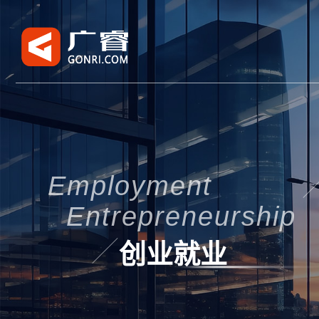
Employment
Entrepreneurship
创业就业